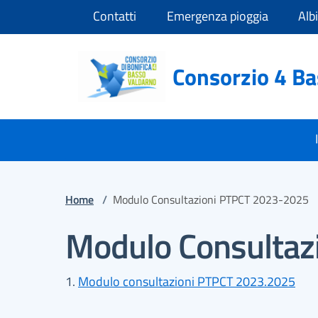
Vai ai contenuti
Vai al footer
Contatti
Emergenza pioggia
Alb
Consorzio 4 B
Home
/
Modulo Consultazioni PTPCT 2023-2025
Modulo Consultaz
Modulo consultazioni PTPCT 2023.2025