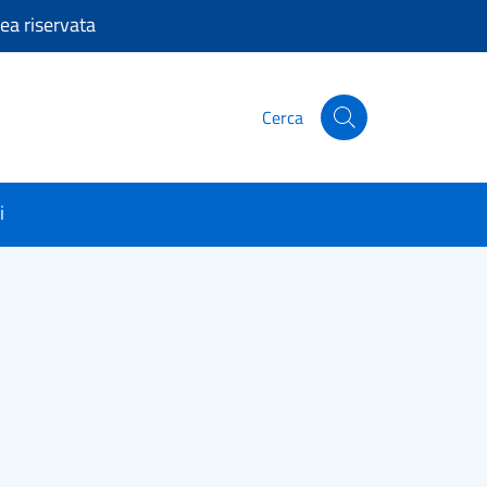
ea riservata
Cerca
Cerca nel sito
i