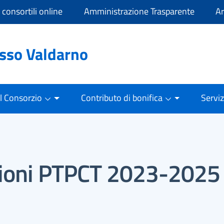
i consortili online
Amministrazione Trasparente
Ar
asso Valdarno
Il Consorzio
Contributo di bonifica
Serviz
ioni PTPCT 2023-2025