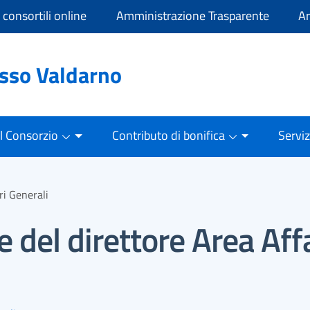
i consortili online
Amministrazione Trasparente
Ar
asso Valdarno
Il Consorzio
Contributo di bonifica
Serviz
ri Generali
 del direttore Area Affa