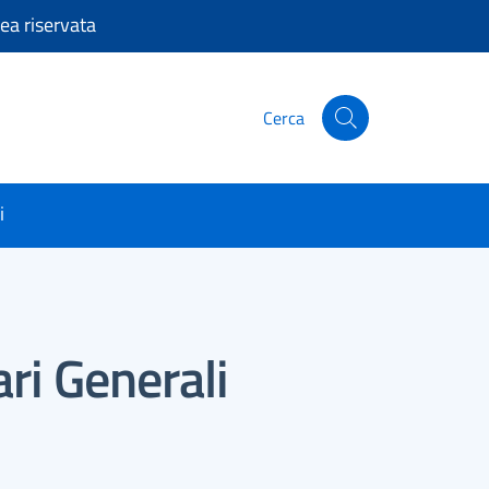
ea riservata
Cerca
Cerca nel sito
i
ri Generali