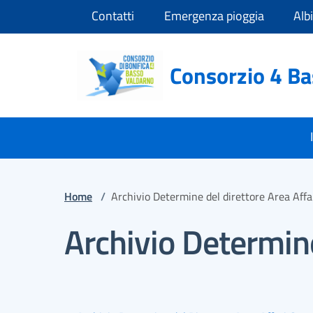
Vai ai contenuti
Vai al footer
Contatti
Emergenza pioggia
Alb
Consorzio 4 B
Home
/
Archivio Determine del direttore Area Affa
Archivio Determine