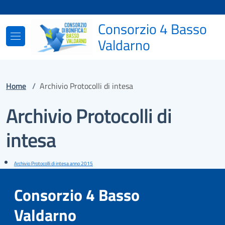
Vai ai contenuti
Vai al footer
Consorzio 4 Basso
Valdarno
Home
/
Archivio Protocolli di intesa
Archivio Protocolli di
intesa
Archivio Protocolli di intesa anno 2015
Consorzio 4 Basso
Valdarno