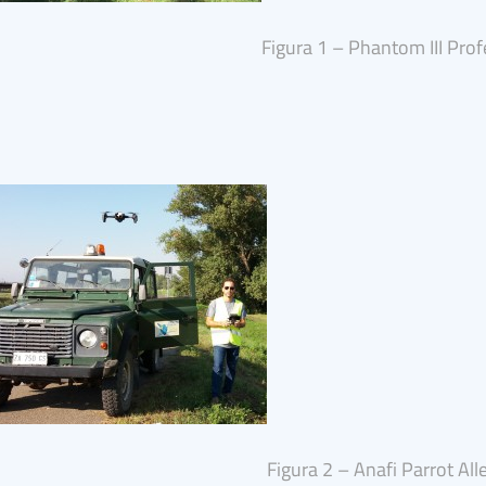
Figura 1 – Phantom III Prof
Figura 2 – Anafi Parrot All