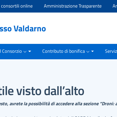
i consortili online
Amministrazione Trasparente
Ar
asso Valdarno
Il Consorzio
Contributo di bonifica
Serviz
ile visto dall’alto
sto, avrete la possibilità di accedere alla sezione “Droni: a