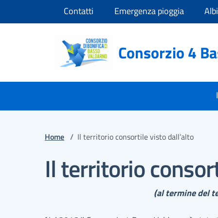
Vai ai contenuti
Vai al footer
Contatti
Emergenza pioggia
Alb
Consorzio 4 B
Home
/
Il territorio consortile visto dall’alto
Il territorio consort
(al termine del te