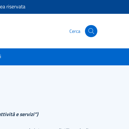
ea riservata
Cerca
Cerca nel sito
i
ttività e servizi”)