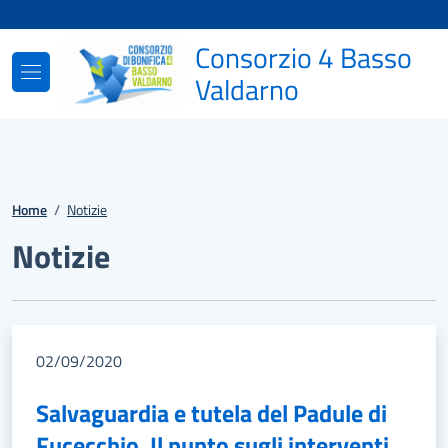
Vai ai contenuti
Vai al footer
Consorzio 4 Basso
Valdarno
Pagina
Notizie
Home
/
Notizie
Notizie
02/09/2020
Salvaguardia e tutela del Padule di
Fucecchio. Il punto sugli interventi