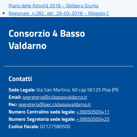
Piano delle Attività 2018 – Delibera Giunta
Regionale_n.282_del_20-03-2018 – Allegato C
Consorzio 4 Basso
Valdarno
Contatti
Sede Legale:
Via San Martino, 60 cap 56125 Pisa (PI)
Email:
segreteria@c4bassovaldarno.it
Pec:
segreteria@pec.c4bassovaldarno.it
Numero Centralino sede legale:
+39050505411
Numero Segreteria sede legale:
+39050505425
Codice fiscale:
02127580500