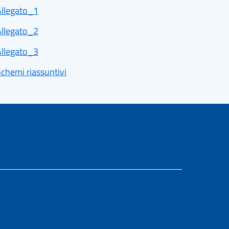
Allegato_1
Allegato_2
Allegato_3
Schemi riassuntivi