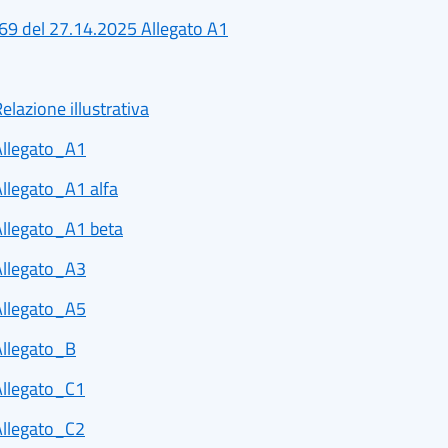
 69 del 27.14.2025 Allegato A1
elazione illustrativa
 Allegato_A1
Allegato_A1 alfa
 Allegato_A1 beta
 Allegato_A3
 Allegato_A5
Allegato_B
 Allegato_C1
 Allegato_C2