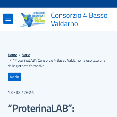
Vai ai contenuti
Vai al footer
Consorzio 4 Basso
Valdarno
Home
/
Varie
/
“ProterinaLAB”: Consorzio 4 Basso Valdarno ha ospitato una
delle giornate formative
Varie
13/03/2026
“ProterinaLAB”: