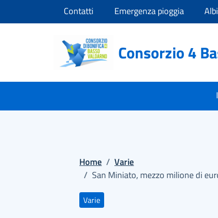
Vai ai contenuti
Vai al footer
Contatti
Emergenza pioggia
Alb
Consorzio 4 B
Home
/
Varie
/
San Miniato, mezzo milione di euro
Varie