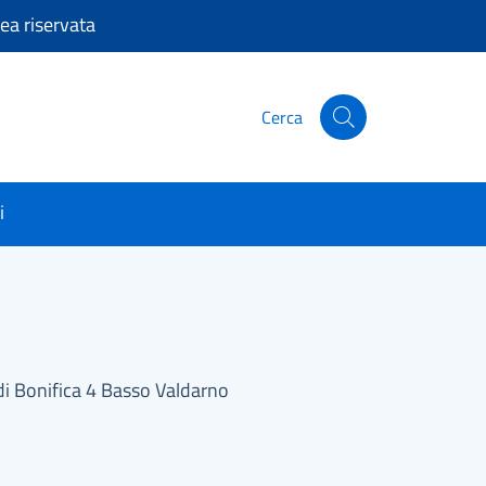
ea riservata
Cerca
Cerca nel sito
i
 di Bonifica 4 Basso Valdarno