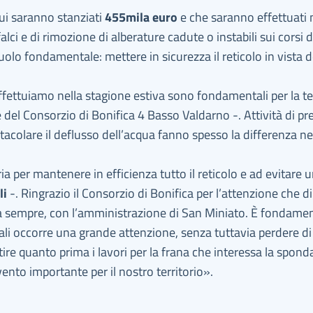
cui saranno stanziati
455mila euro
e che saranno effettuati 
alci e di rimozione di alberature cadute o instabili sui cors
olo fondamentale: mettere in sicurezza il reticolo in vista d
ffettuiamo nella stagione estiva sono fondamentali per la te
e del Consorzio di Bonifica 4 Basso Valdarno -. Attività di pre
colare il deflusso dell’acqua fanno spesso la differenza nei 
 per mantenere in efficienza tutto il reticolo e ad evitare 
li
-. Ringrazio il Consorzio di Bonifica per l’attenzione che di
 da sempre, con l’amministrazione di San Miniato. È fondamen
ali occorre una grande attenzione, senza tuttavia perdere di vi
re quanto prima i lavori per la frana che interessa la spond
ento importante per il nostro territorio».